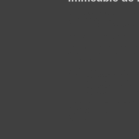
Rare CANNES PROCHE CENTRE, tr
toiture en parfait état.
Situé 11 rue Guy de Maupassant
Immeuble R+5 avec jardin, ateli
Bvd des Moulins entrée privative
Appartement Rez de jardin + jard
1er étage appartement type 3 P
Rue Maupassant entrée commun
2 eme étage appartement 3 Pie
3 eme étage appartement 3 pie
4 eme étage appartement 3 pie
5 eme étage appartement 2 Piec
Surface totale carrez environ 2
Surface Atelier 18,26 m2
Jardin 223,15 m2
Parkings 29,60 m2