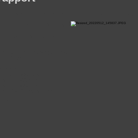
ès bel immeuble avec vue mer du 2eme au dernier étage, fa
 et 12 Boulevard des Moulins,
er et 2 parkings comprenant:
 pour :
in + atelier + 2 parkings Libres
IECES libre
e pour :
ces Loué 588/mois
ces Loué 588/mois
ces Loué 588/mois
es + 25m2 terrasse Libre
44m2