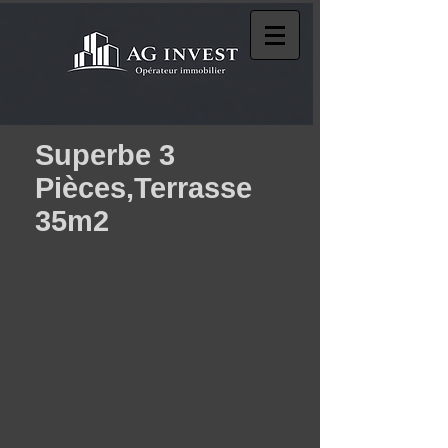
Superbe 3
Pièces,Terrasse
35m2
Carré d'or, à proximité
immédiate de la zone
piétonne, en étage élevé
d'un immeuble de standing,
magnifique 3 pièces de
71m2, séjour avec donnant
sur terrasse de 35m2,
cuisine US équipée, 2