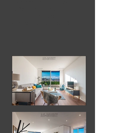
chambres en suite, wc
indépendant, cave.
Climatisation, double
vitrage. Vendu Meublé.
PRIX : 765 000€