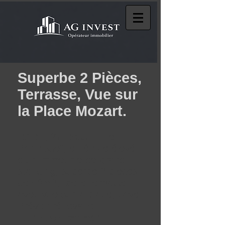
Superbe 2 Pièces,
Terrasse, Vue sur
la Place Mozart.
RARE, 27 Rossini "Le
Parnasse", en étage élevé
d'un immeuble de grand
standing, superbe 2 pièces
de 40m2, belle terrasse
avec vue sur la place, cave.
Prévoir rénovation.
Attention partage