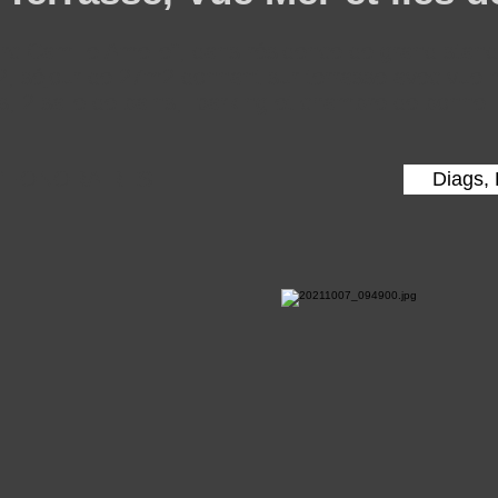
c Camille Amelie", dans résidence de grand standi
, séjour de 27m2 donnant sur terrasse avec vue 
, 2 salle de bains, parking et chambre de bonne
D'HONORAIRES
Diags, 