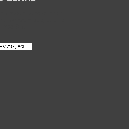
ng avec piscine et jardin
mer panoramique, cuisine
. Expo Sud.
PV AG, ect