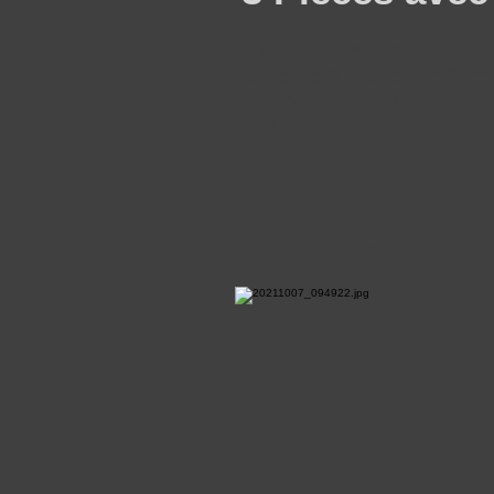
139 Bd Maréchal Juin "Par
superbe 3 pièces de 95m2
indépendante, 2 chambres
A RÉNOVER
ATTENTION PARTAGE 
PRIX : 990 000€